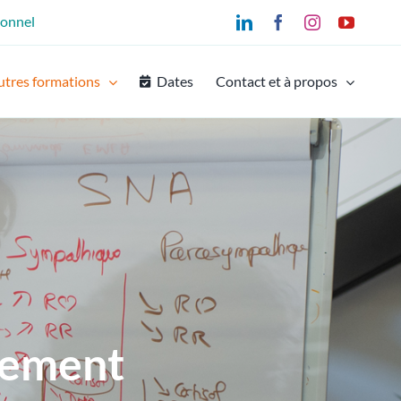
ionnel
LinkedIn
Facebook
Instagram
YouTu
utres formations
Dates
Contact et à propos
nement