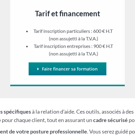
Tarif et financement
Tarif inscription particuliers : 600 € H.T
(non assujetti à la T.V.A.)
Tarif inscription entreprises : 900 € H.T
(non assujetti à la T.V.A.)
Faire financer sa formation
ls spécifiques
à la relation d’aide. Ces outils, associés à d
e
pour chaque client, tout en assurant un
cadre sécurisé
pou
nt de votre posture professionnelle
. Vous serez guidé p