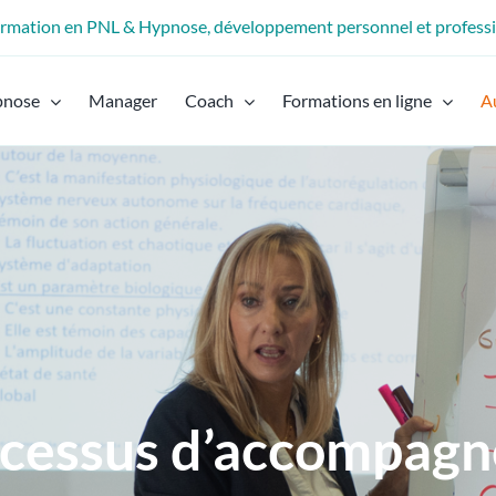
formation en PNL & Hypnose, développement personnel et profess
pnose
Manager
Coach
Formations en ligne
A
ocessus d’accompag