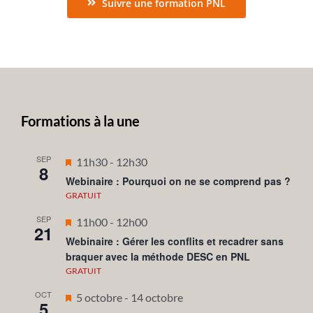
Suivre une formation PNL
Formations à la une
SEP
Mis
11h30
-
12h30
8
en
Webinaire : Pourquoi on ne se comprend pas ?
avant
GRATUIT
SEP
Mis
11h00
-
12h00
21
en
Webinaire : Gérer les conflits et recadrer sans
braquer avec la méthode DESC en PNL
avant
GRATUIT
OCT
Mis
5 octobre
-
14 octobre
5