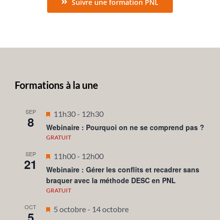
Suivre une formation PNL
Formations à la une
SEP
Mis
11h30
-
12h30
8
en
Webinaire : Pourquoi on ne se comprend pas ?
avant
GRATUIT
SEP
Mis
11h00
-
12h00
21
en
Webinaire : Gérer les conflits et recadrer sans
braquer avec la méthode DESC en PNL
avant
GRATUIT
OCT
Mis
5 octobre
-
14 octobre
5