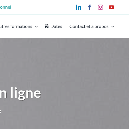
ionnel
LinkedIn
Facebook
Instagram
YouTu
utres formations
Dates
Contact et à propos
n ligne
e