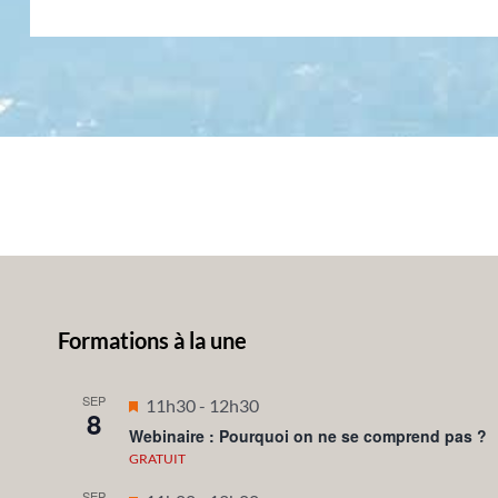
Formations à la une
SEP
Mis
11h30
-
12h30
8
en
Webinaire : Pourquoi on ne se comprend pas ?
avant
GRATUIT
SEP