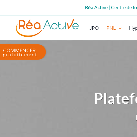
Passer
Réa
Active | Centre de 
au
contenu
JPO
PNL
Hy
Bascule
de
la
zone
de
la
Platef
barre
coulissante