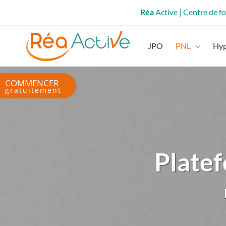
Passer
Réa
Active | Centre de 
au
contenu
JPO
PNL
Hy
Bascule
de
la
zone
de
la
Platef
barre
coulissante