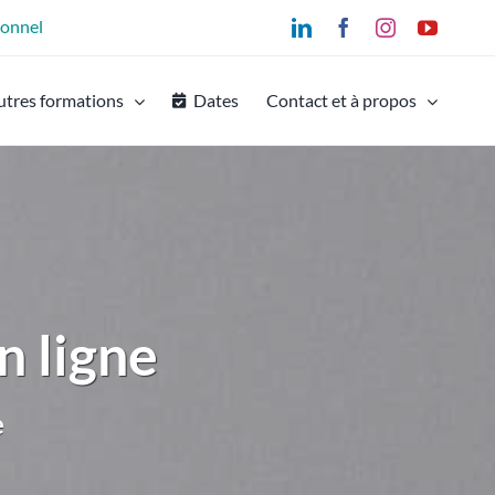
ionnel
LinkedIn
Facebook
Instagram
YouTu
utres formations
Dates
Contact et à propos
n ligne
e