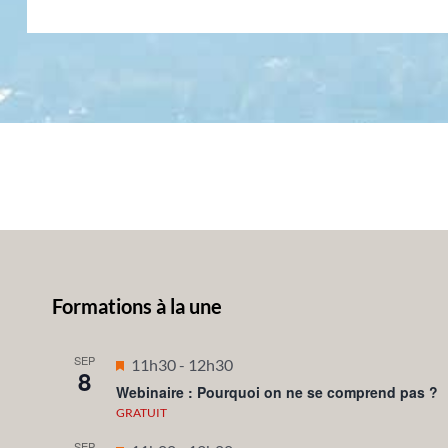
Formations à la une
SEP
Mis
11h30
-
12h30
8
en
Webinaire : Pourquoi on ne se comprend pas ?
avant
GRATUIT
SEP