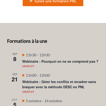
Suivre une formation PNL
Formations à la une
SEP
Mis
11h30
-
12h30
8
en
Webinaire : Pourquoi on ne se comprend pas ?
avant
GRATUIT
SEP
Mis
11h00
-
12h00
21
en
Webinaire : Gérer les conflits et recadrer sans
braquer avec la méthode DESC en PNL
avant
GRATUIT
OCT
Mis
5 octobre
-
14 octobre
5