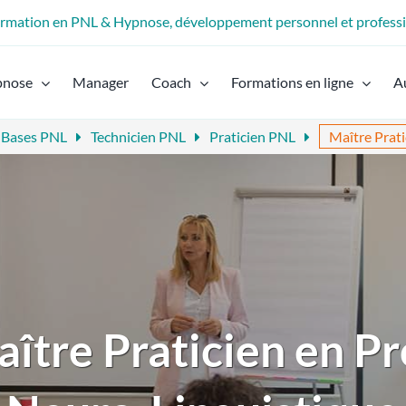
formation en PNL & Hypnose, développement personnel et profess
pnose
Manager
Coach
Formations en ligne
A
 Bases PNL
Technicien PNL
Praticien PNL
Maître Prat
ître Praticien en 