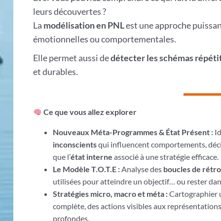
leurs découvertes ?
La
modélisation en PNL
est une approche puissant
émotionnelles ou comportementales.
Elle permet aussi de
détecter les schémas répétit
et durables.
Ce que vous allez explorer
Nouveaux Méta-Programmes & État Présent :
I
inconscients
qui influencent comportements, décis
que l’
état interne
associé à une stratégie efficace.
Le Modèle T.O.T.E :
Analyse des
boucles de rétro
utilisées pour atteindre un objectif… ou rester da
Stratégies micro, macro et méta :
Cartographier 
complète, des actions visibles aux représentation
profondes.