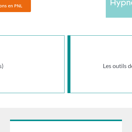
ions en PNL
s)
Les outils 