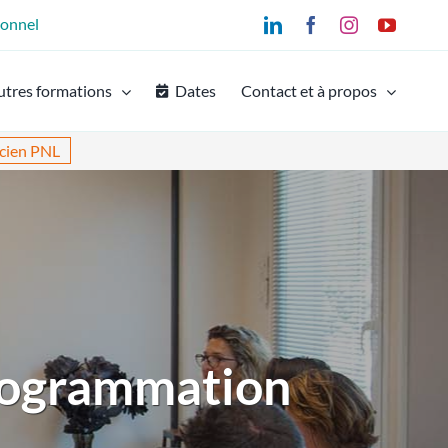
ionnel
LinkedIn
Facebook
Instagram
YouTu
utres formations
Dates
Contact et à propos
icien PNL
Programmation