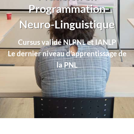
Programmation
Neuro-Linguistique
Cursus validé NLPNL et IANLP
Le dernier niveau d’apprentissage de
la PNL