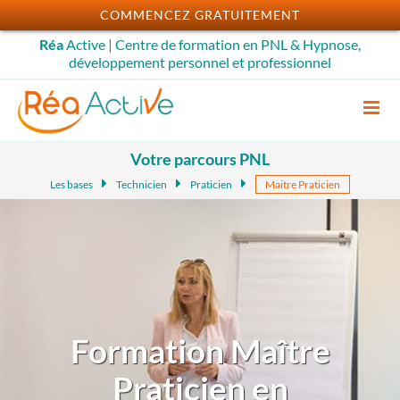
Passer
COMMENCEZ GRATUITEMENT
au
Réa
Active | Centre de formation en PNL & Hypnose,
contenu
développement personnel et professionnel
Votre parcours PNL
Les bases
Technicien
Praticien
Maitre Praticien
Formation Maître
Praticien en