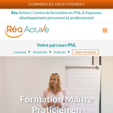
Passer
COMMENCEZ GRATUITEMENT
au
Réa
Active | Centre de formation en PNL & Hypnose,
contenu
développement personnel et professionnel
Votre parcours PNL
Les bases
Technicien
Praticien
Maitre Praticien
Formation Maître
Praticien en