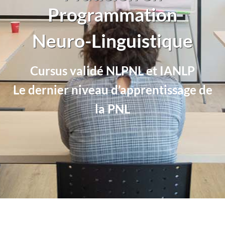
Programmation
Neuro-Linguistique
Cursus validé NLPNL et IANLP
Le dernier niveau d’apprentissage de
la PNL