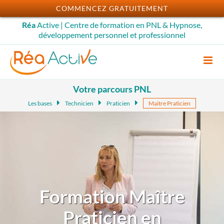
Passer
COMMENCEZ GRATUITEMENT
au
Réa
Active | Centre de formation en PNL & Hypnose,
contenu
développement personnel et professionnel
Votre parcours PNL
Les bases
Technicien
Praticien
Maitre Praticien
Formation Maître
Praticien en