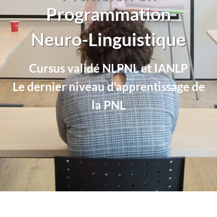
Programmation
Neuro-Linguistique
Cursus validé NLPNL et IANLP
Le dernier niveau d’apprentissage de
la PNL