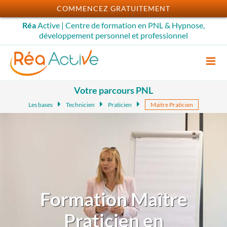
Passer
COMMENCEZ GRATUITEMENT
au
Réa
Active | Centre de formation en PNL & Hypnose,
contenu
développement personnel et professionnel
Votre parcours PNL
Les bases
Technicien
Praticien
Maitre Praticien
Formation Maître
Praticien en