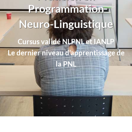
Programmation
Neuro-Linguistique
Cursus validé NLPNL et IANLP
Le dernier niveau d’apprentissage de
la PNL