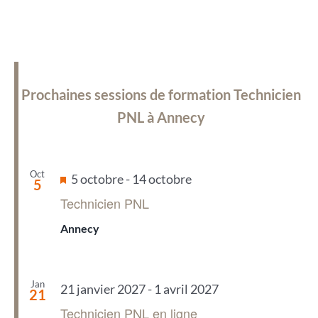
Prochaines sessions de formation Technicien
PNL à Annecy
Oct
Mis
5 octobre
-
14 octobre
5
en
Technicien PNL
avant
Annecy
Jan
21 janvier 2027
-
1 avril 2027
21
Technicien PNL en ligne