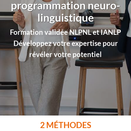
programmation neuro-
linguistique
Formation validée NLPNL et IANLP
Développez votre expertise pour
révéler votre potentiel
2 MÉTHODES