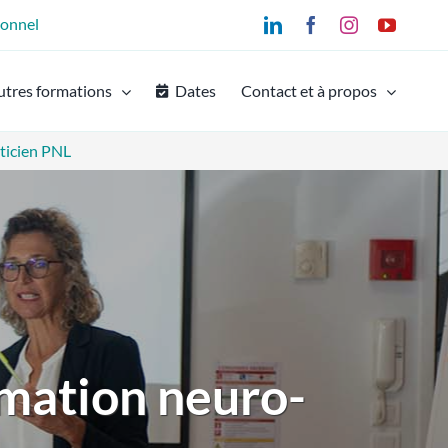
ionnel
LinkedIn
Facebook
Instagram
YouTu
utres formations
Dates
Contact et à propos
ticien PNL
mation neuro-