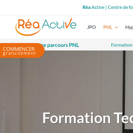
Passer
Réa
Active | Centre de 
au
contenu
JPO
PNL
Hy
Votre parcours PNL
Formation
Bascule
de
la
zone
de
la
barre
coulissante
Formation Te