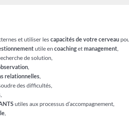
xternes et utiliser les
capacités de votre cerveau
pou
estionnement
utile en
coaching
et
management
,
recherche de solution,
observation
,
ns relationnelles
,
oudre des difficultés,
s
,
SANTS
utiles aux processus d’accompagnement,
le
,