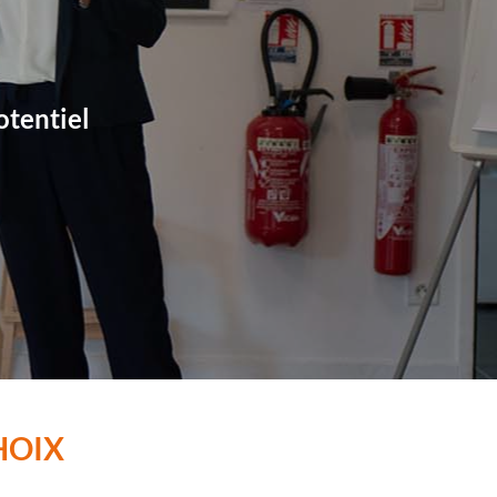
otentiel
HOIX