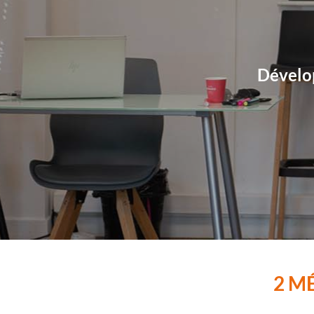
Dévelop
2 M