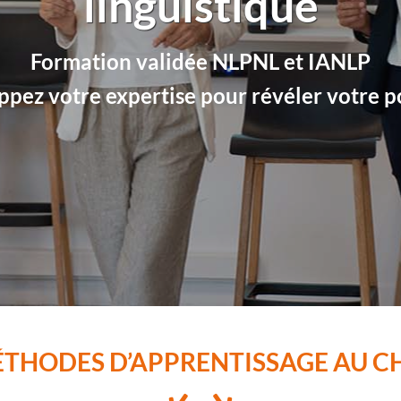
linguistique
Formation validée NLPNL et IANLP
pez votre expertise pour révéler votre p
ÉTHODES D’APPRENTISSAGE AU C