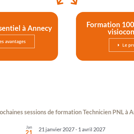
Formation 100
sentiel à Annecy
visioco
les avantages
Le p
ochaines sessions de formation Technicien PNL à 
Jan
21 janvier 2027
-
1 avril 2027
21