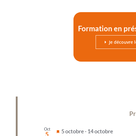
Formation en pré
Je découvre 
Pr
Oct
Mis
5 octobre
-
14 octobre
5