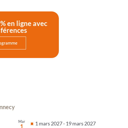
% en ligne avec
nférences
rogramme
Annecy
Mar
Mis
1 mars 2027
-
19 mars 2027
1