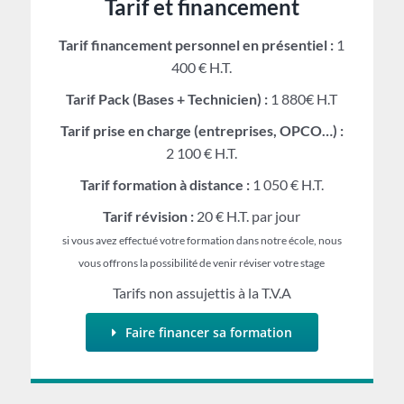
Tarif et financement
Tarif financement personnel en présentiel :
1
400 € H.T.
Tarif Pack (Bases + Technicien) :
1 880€ H.T
Tarif prise en charge (entreprises, OPCO…) :
2 100 € H.T.
Tarif formation à distance :
1 050 € H.T.
Tarif révision :
20 € H.T. par jour
si vous avez effectué votre formation dans notre école, nous
vous offrons la possibilité de venir réviser votre stage
Tarifs non assujettis à la T.V.A
Faire financer sa formation