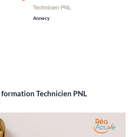
en
Technicien PNL
avant
Annecy
a formation Technicien PNL