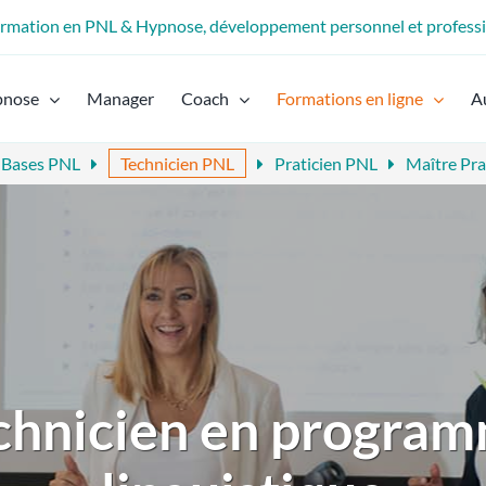
formation en PNL & Hypnose, développement personnel et profess
pnose
Manager
Coach
Formations en ligne
A
 Bases PNL
Technicien PNL
Praticien PNL
Maître Pra
chnicien en program