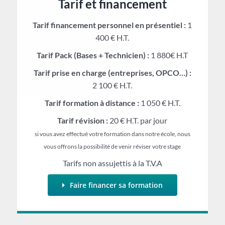
Tarif et financement
Tarif financement personnel en présentiel :
1
400 € H.T.
Tarif Pack (Bases + Technicien) :
1 880€ H.T
Tarif prise en charge (entreprises, OPCO…) :
2 100 € H.T.
Tarif formation à distance :
1 050 € H.T.
Tarif révision :
20 € H.T. par jour
si vous avez effectué votre formation dans notre école, nous
vous offrons la possibilité de venir réviser votre stage
Tarifs non assujettis à la T.V.A
Faire financer sa formation