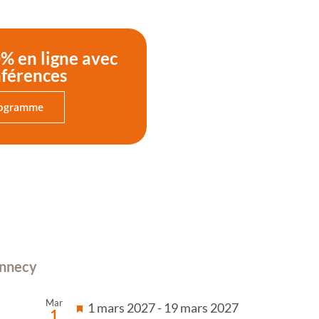
% en ligne avec
nférences
rogramme
Annecy
Mar
Mis
1 mars 2027
-
19 mars 2027
1