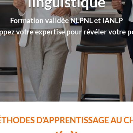
linguistique
Formation validée NLPNL et IANLP
pez votre expertise pour révéler votre p
ÉTHODES D’APPRENTISSAGE AU C