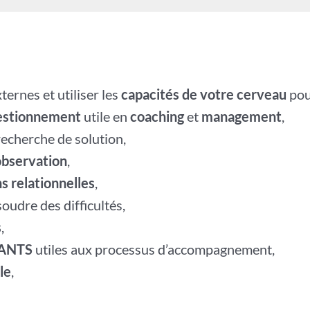
xternes et utiliser les
capacités de votre cerveau
pou
estionnement
utile en
coaching
et
management
,
recherche de solution,
observation
,
ns relationnelles
,
oudre des difficultés,
s
,
SANTS
utiles aux processus d’accompagnement,
le
,