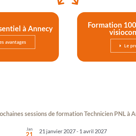
Formation 100
sentiel à Annecy
visioco
les avantages
Le p
ochaines sessions de formation Technicien PNL à 
Jan
21 janvier 2027
-
1 avril 2027
21