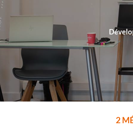
Dévelop
2 M