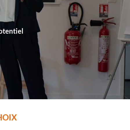
otentiel
HOIX