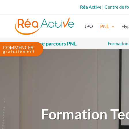
Passer
Réa
Active | Centre de 
au
contenu
JPO
PNL
Hy
Votre parcours PNL
Formation
Bascule
de
la
zone
de
la
barre
coulissante
Formation Te