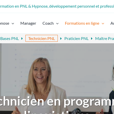
formation en PNL & Hypnose, développement personnel et profess
pnose
Manager
Coach
Formations en ligne
A
 Bases PNL
Technicien PNL
Praticien PNL
Maître Pra
chnicien en program