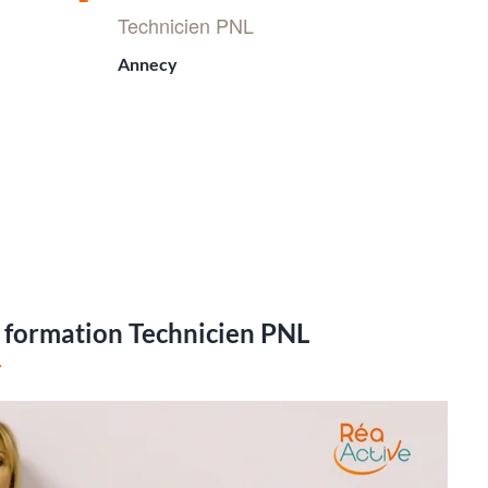
en
Technicien PNL
avant
Annecy
a formation Technicien PNL