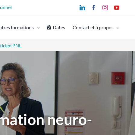
ionnel
LinkedIn
Facebook
Instagram
YouTu
utres formations
Dates
Contact et à propos
ticien PNL
mation neuro-