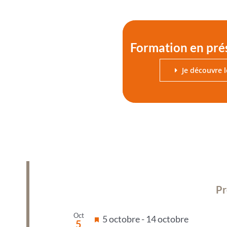
Formation en pré
Je découvre 
Pr
Oct
Mis
5 octobre
-
14 octobre
5