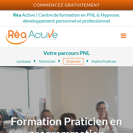
Passer
COMMENCEZ GRATUITEMENT
au
Réa
Active | Centre de formation en PNL & Hypnose,
contenu
développement personnel et professionnel
Votre parcours PNL
Les bases
Technicien
Praticien
Maitre Praticien
Formation Praticien en