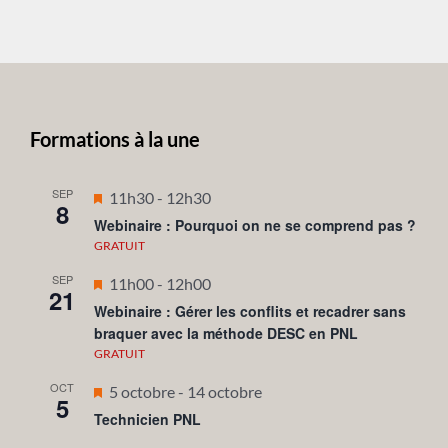
Formations à la une
SEP
Mis
11h30
-
12h30
8
en
Webinaire : Pourquoi on ne se comprend pas ?
avant
GRATUIT
SEP
Mis
11h00
-
12h00
21
en
Webinaire : Gérer les conflits et recadrer sans
braquer avec la méthode DESC en PNL
avant
GRATUIT
OCT
Mis
5 octobre
-
14 octobre
5
en
Technicien PNL
avant