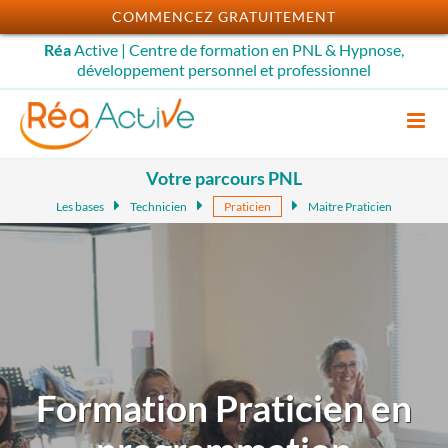
Passer
COMMENCEZ GRATUITEMENT
au
Réa
Active | Centre de formation en PNL & Hypnose,
contenu
développement personnel et professionnel
Votre parcours PNL
Les bases
Technicien
Praticien
Maitre Praticien
Formation Praticien en