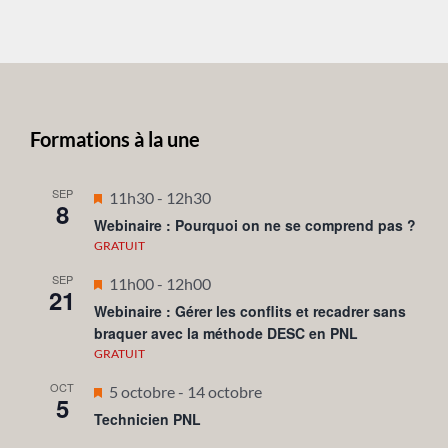
Formations à la une
SEP
Mis
11h30
-
12h30
8
en
Webinaire : Pourquoi on ne se comprend pas ?
avant
GRATUIT
SEP
Mis
11h00
-
12h00
21
en
Webinaire : Gérer les conflits et recadrer sans
braquer avec la méthode DESC en PNL
avant
GRATUIT
OCT
Mis
5 octobre
-
14 octobre
5
en
Technicien PNL
avant