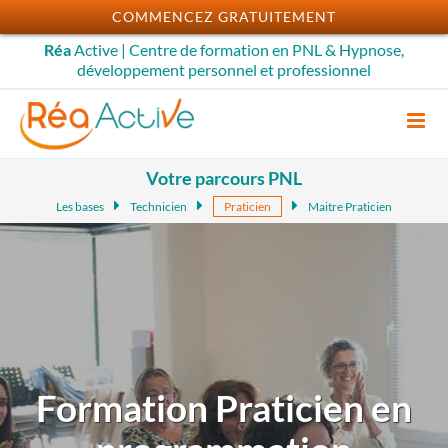
Passer
COMMENCEZ GRATUITEMENT
au
Réa
Active | Centre de formation en PNL & Hypnose,
contenu
développement personnel et professionnel
Votre parcours PNL
Les bases
Technicien
Praticien
Maitre Praticien
Formation Praticien en