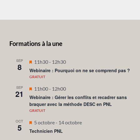
Formations à la une
SEP
Mis
11h30
-
12h30
8
en
Webinaire : Pourquoi on ne se comprend pas ?
avant
GRATUIT
SEP
Mis
11h00
-
12h00
21
en
Webinaire : Gérer les conflits et recadrer sans
braquer avec la méthode DESC en PNL
avant
GRATUIT
OCT
Mis
5 octobre
-
14 octobre
5
en
Technicien PNL
avant