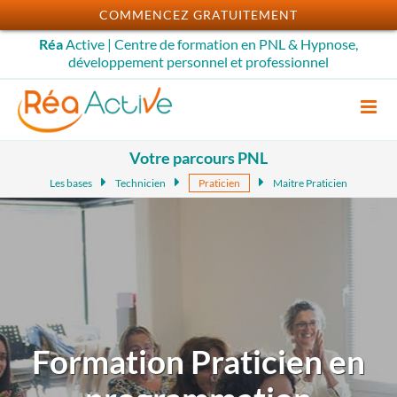
Passer
COMMENCEZ GRATUITEMENT
au
Réa
Active | Centre de formation en PNL & Hypnose,
contenu
développement personnel et professionnel
Votre parcours PNL
Les bases
Technicien
Praticien
Maitre Praticien
Formation Praticien en