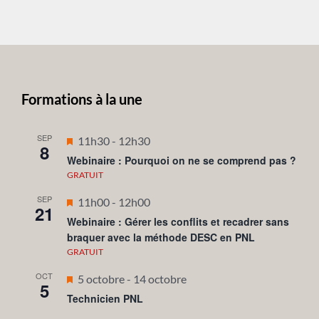
Formations à la une
SEP
Mis
11h30
-
12h30
8
en
Webinaire : Pourquoi on ne se comprend pas ?
avant
GRATUIT
SEP
Mis
11h00
-
12h00
21
en
Webinaire : Gérer les conflits et recadrer sans
braquer avec la méthode DESC en PNL
avant
GRATUIT
OCT
Mis
5 octobre
-
14 octobre
5
en
Technicien PNL
avant