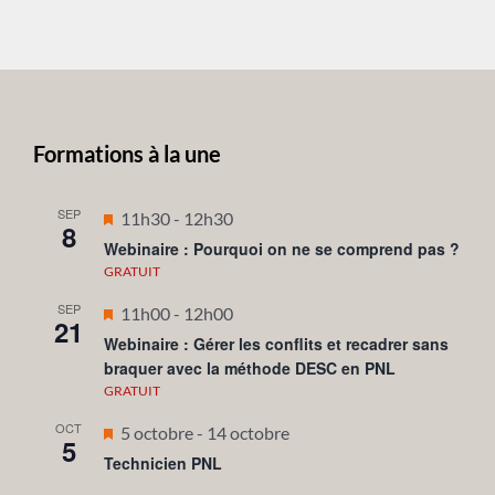
Formations à la une
SEP
Mis
11h30
-
12h30
8
en
Webinaire : Pourquoi on ne se comprend pas ?
avant
GRATUIT
SEP
Mis
11h00
-
12h00
21
en
Webinaire : Gérer les conflits et recadrer sans
braquer avec la méthode DESC en PNL
avant
GRATUIT
OCT
Mis
5 octobre
-
14 octobre
5
en
Technicien PNL
avant