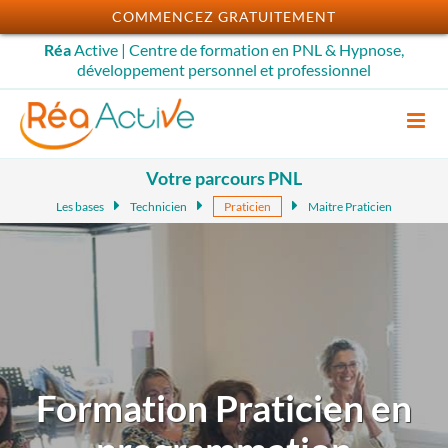
Passer
COMMENCEZ GRATUITEMENT
au
Réa
Active | Centre de formation en PNL & Hypnose,
contenu
développement personnel et professionnel
Votre parcours PNL
Les bases
Technicien
Praticien
Maitre Praticien
Formation Praticien en