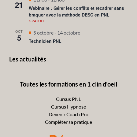
21
en
Webinaire : Gérer les conflits et recadrer sans
braquer avec la méthode DESC en PNL
avant
GRATUIT
OCT
Mis
5 octobre
-
14 octobre
5
en
Technicien PNL
avant
Les actualités
Toutes les formations en 1 clin d'oeil
Cursus PNL
Cursus Hypnose
Devenir Coach Pro
Compléter sa pratique