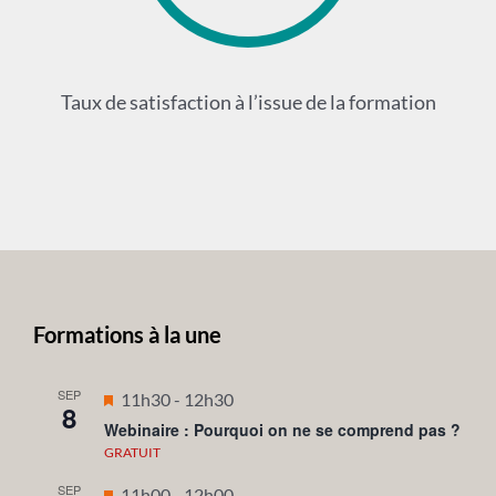
Taux de satisfaction à l’issue de la formation
Formations à la une
SEP
Mis
11h30
-
12h30
8
en
Webinaire : Pourquoi on ne se comprend pas ?
avant
GRATUIT
SEP
Mis
11h00
-
12h00