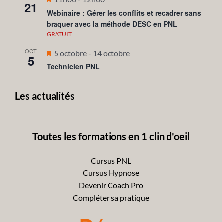
21
en
Webinaire : Gérer les conflits et recadrer sans
braquer avec la méthode DESC en PNL
avant
GRATUIT
OCT
Mis
5 octobre
-
14 octobre
5
en
Technicien PNL
avant
Les actualités
Toutes les formations en 1 clin d'oeil
Cursus PNL
Cursus Hypnose
Devenir Coach Pro
Compléter sa pratique