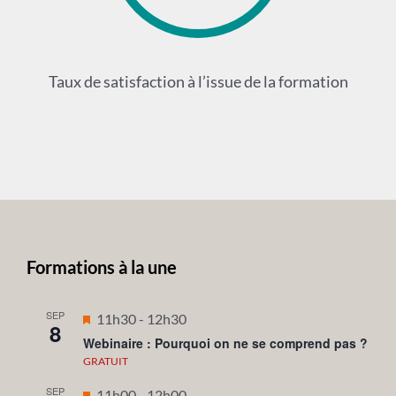
Taux de satisfaction à l’issue de la formation
Formations à la une
SEP
Mis
11h30
-
12h30
8
en
Webinaire : Pourquoi on ne se comprend pas ?
avant
GRATUIT
SEP
Mis
11h00
-
12h00