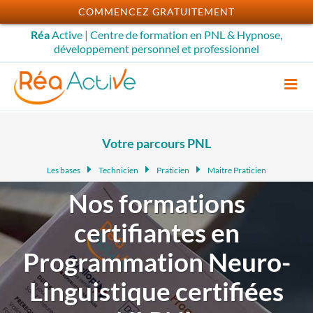
Passer
COMMENCEZ GRATUITEMENT
au
Réa
Active | Centre de formation en PNL & Hypnose,
contenu
développement personnel et professionnel
Votre parcours PNL
Les bases
Technicien
Praticien
Maitre Praticien
Nos formations
certifiantes en
Programmation Neuro-
Linguistique certifiées