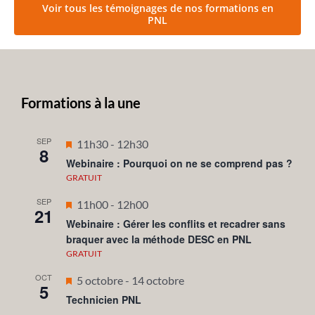
Voir tous les témoignages de nos formations en
PNL
Formations à la une
SEP
Mis
11h30
-
12h30
8
en
Webinaire : Pourquoi on ne se comprend pas ?
avant
GRATUIT
SEP
Mis
11h00
-
12h00
21
en
Webinaire : Gérer les conflits et recadrer sans
braquer avec la méthode DESC en PNL
avant
GRATUIT
OCT
Mis
5 octobre
-
14 octobre
5
en
Technicien PNL
avant