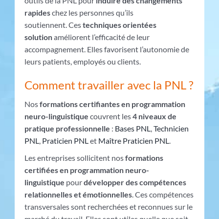
outils de la PNL pour
induire des changements
rapides
chez les personnes qu’ils
soutiennent. Ces
techniques orientées
solution
améliorent l’efficacité de leur
accompagnement. Elles favorisent l’autonomie de
leurs patients, employés ou clients.
Comment travailler avec la PNL ?
Nos
formations certifiantes en programmation
neuro-linguistique
couvrent les
4 niveaux de
pratique professionnelle
:
Bases PNL
,
Technicien
PNL
,
Praticien PNL
et
Maître Praticien PNL
.
Les entreprises sollicitent nos
formations
certifiées en programmation neuro-
linguistique
pour
développer des compétences
relationnelles et émotionnelles
. Ces compétences
transversales sont recherchées et reconnues sur le
marché du travail. Elles sont utiles quelle que soit