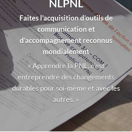
NLPNL
Faites l’acquisition d’outils de
communication et
d’accompagnement reconnus
mondialement
« Apprendre la PNL, c’est
entreprendre des changements
durables pour soi-même et avec les
autres. »