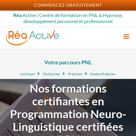
Passer
COMMENCEZ GRATUITEMENT
au
Réa
Active | Centre de formation en PNL & Hypnose,
contenu
développement personnel et professionnel
Votre parcours PNL
Les bases
Technicien
Praticien
Maitre Praticien
Nos formations
certifiantes en
Programmation Neuro-
Linguistique certifiées