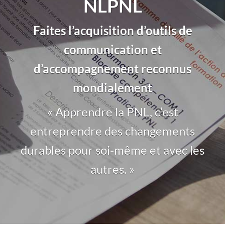
NLPNL
Faites l’acquisition d’outils de
communication et
d’accompagnement reconnus
mondialement
« Apprendre la PNL, c’est
entreprendre des changements
durables pour soi-même et avec les
autres. »