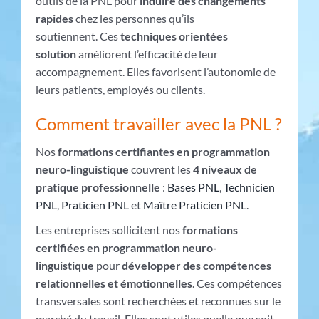
outils de la PNL pour
induire des changements
rapides
chez les personnes qu’ils
soutiennent. Ces
techniques orientées
solution
améliorent l’efficacité de leur
accompagnement. Elles favorisent l’autonomie de
leurs patients, employés ou clients.
Comment travailler avec la PNL ?
Nos
formations certifiantes en programmation
neuro-linguistique
couvrent les
4 niveaux de
pratique professionnelle
:
Bases PNL
,
Technicien
PNL
,
Praticien PNL
et
Maître Praticien PNL
.
Les entreprises sollicitent nos
formations
certifiées en programmation neuro-
linguistique
pour
développer des compétences
relationnelles et émotionnelles
. Ces compétences
transversales sont recherchées et reconnues sur le
marché du travail. Elles sont utiles quelle que soit