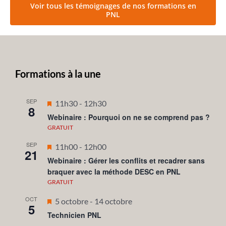
Voir tous les témoignages de nos formations en
PNL
Formations à la une
SEP
Mis
11h30
-
12h30
8
en
Webinaire : Pourquoi on ne se comprend pas ?
avant
GRATUIT
SEP
Mis
11h00
-
12h00
21
en
Webinaire : Gérer les conflits et recadrer sans
braquer avec la méthode DESC en PNL
avant
GRATUIT
OCT
Mis
5 octobre
-
14 octobre
5
en
Technicien PNL
avant