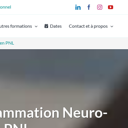
ionnel
LinkedIn
Facebook
Instagram
YouTu
utres formations
Dates
Contact et à propos
ien PNL
rammation Neuro-