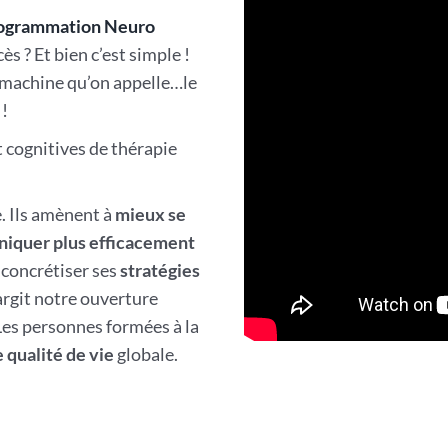
ogrammation Neuro
s ? Et bien c’est simple !
e machine qu’on appelle…le
!
 cognitives de thérapie
e. Ils amènent à
mieux se
iquer plus efficacement
t concrétiser ses
stratégies
argit notre ouverture
 Les personnes formées à la
 qualité de vie
globale.