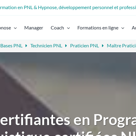
formation en PNL & Hypnose, développement personnel et profess
pnose
Manager
Coach
Formations en ligne
A
 Bases PNL
Technicien PNL
Praticien PNL
Maître Pratic
certifiantes en Prog