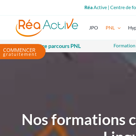
Passer
Réa
Active | Centre de 
au
contenu
JPO
PNL
Hy
Votre parcours PNL
Formation
Bascule
de
la
zone
de
la
barre
coulissante
Nos formations 