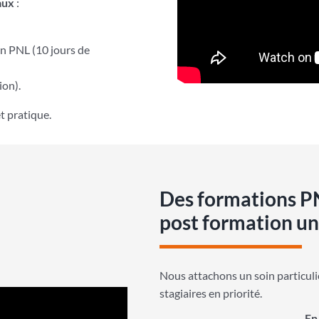
aux
:
en PNL (10 jours de
ion).
t pratique.
Des formations PN
post formation u
Nous attachons un soin particulier
stagiaires en priorité.
En