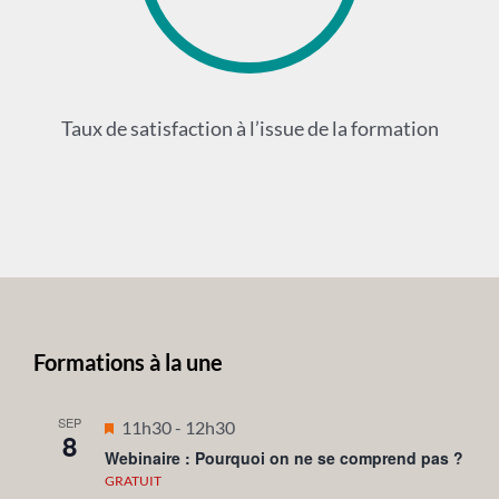
Taux de satisfaction à l’issue de la formation
Formations à la une
SEP
Mis
11h30
-
12h30
8
en
Webinaire : Pourquoi on ne se comprend pas ?
avant
GRATUIT