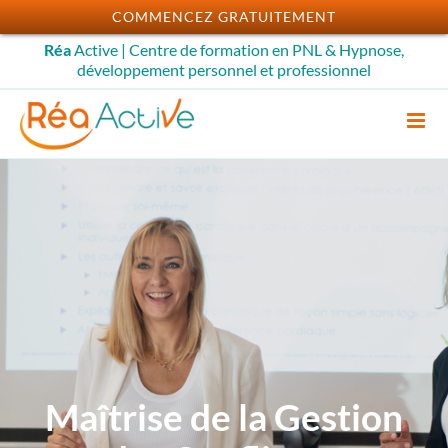
Passer
COMMENCEZ GRATUITEMENT
au
Réa
Active | Centre de formation en PNL & Hypnose,
contenu
développement personnel et professionnel
Maîtrise de la Gestion