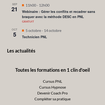
SEP
Mis
11h00
-
12h00
21
en
Webinaire : Gérer les conflits et recadrer sans
braquer avec la méthode DESC en PNL
avant
GRATUIT
OCT
Mis
5 octobre
-
14 octobre
5
en
Technicien PNL
avant
Les actualités
Toutes les formations en 1 clin d'oeil
Cursus PNL
Cursus Hypnose
Devenir Coach Pro
Compléter sa pratique