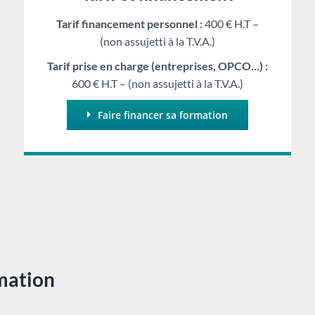
Tarif financement personnel :
400 € H.T –
(non assujetti à la T.V.A.)
Tarif prise en charge (entreprises, OPCO…) :
600 € H.T – (non assujetti à la T.V.A.)
Faire financer sa formation
rmation