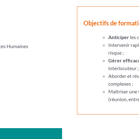
Objectifs de format
Anticiper
les c
Intervenir ra
rces Humaines
risque ;
Gérer efficac
interlocuteur ;
Aborder et ré
complexes ;
Maîtriser une 
(réunion, entr