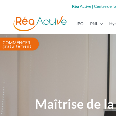
Passer
Réa
Active | Centre de 
au
contenu
JPO
PNL
Hy
Bascule
de
la
zone
de
la
barre
coulissante
Maîtrise de la