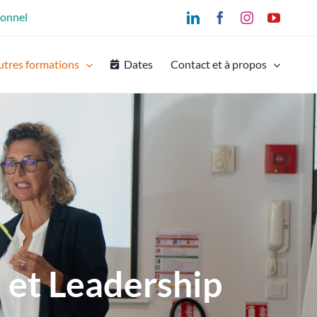
ionnel
LinkedIn
Facebook
Instagram
YouTu
utres formations
Dates
Contact et à propos
s et Leadership