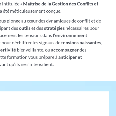
 intitulée «
Maîtrise de la Gestion des Conflits et
 a été méticuleusement conçue.
s plonge au cœur des dynamiques de conflit et de
ipant des
outils
et des
stratégies
nécessaires pour
cacement les tensions dans l’
environnement
t pour déchiffrer les signaux de
tensions naissantes
,
ertivité
bienveillante, ou
accompagner
des
cette formation vous prépare à
anticiper et
ant qu’ils ne s’intensifient.