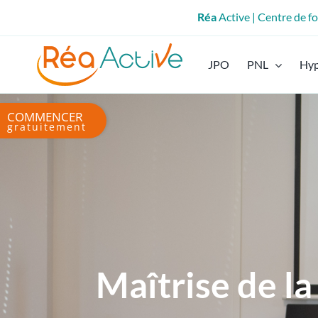
Passer
Réa
Active | Centre de 
au
contenu
JPO
PNL
Hy
Bascule
de
la
zone
de
la
barre
coulissante
Maîtrise de la