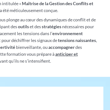
 intitulée «
Maîtrise de la Gestion des Conflits et
 a été méticuleusement conçue.
s plonge au cœur des dynamiques de conflit et de
ipant des
outils
et des
stratégies
nécessaires pour
cacement les tensions dans l’
environnement
t pour déchiffrer les signaux de
tensions naissantes
,
ertivité
bienveillante, ou
accompagner
des
cette formation vous prépare à
anticiper et
ant qu’ils ne s’intensifient.