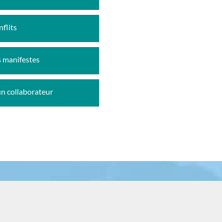
flits
s manifestes
un collaborateur