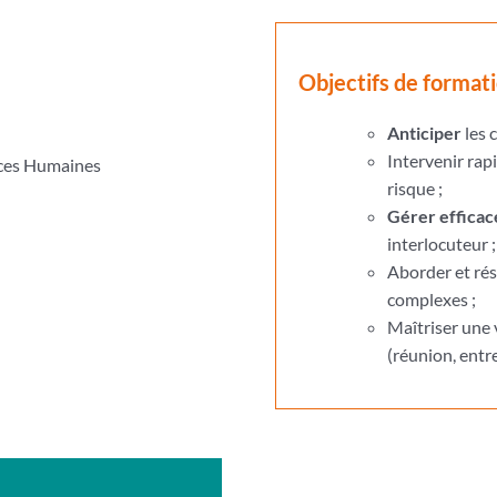
Objectifs de format
Anticiper
les c
Intervenir ra
rces Humaines
risque ;
Gérer efficac
interlocuteur ;
Aborder et ré
complexes ;
Maîtriser une 
(réunion, entr