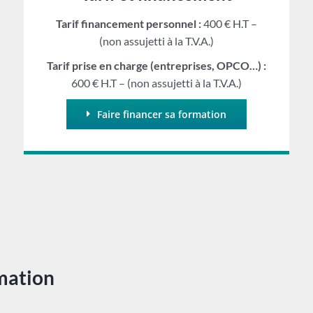
Tarif financement personnel :
400 € H.T –
(non assujetti à la T.V.A.)
Tarif prise en charge (entreprises, OPCO…) :
600 € H.T – (non assujetti à la T.V.A.)
Faire financer sa formation
rmation