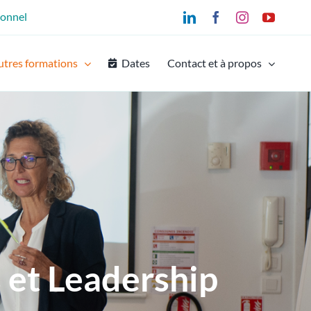
ionnel
LinkedIn
Facebook
Instagram
YouTu
utres formations
Dates
Contact et à propos
s et Leadership