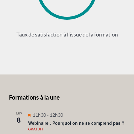
Taux de satisfaction à l’issue de la formation
Formations à la une
SEP
Mis
11h30
-
12h30
8
en
Webinaire : Pourquoi on ne se comprend pas ?
avant
GRATUIT