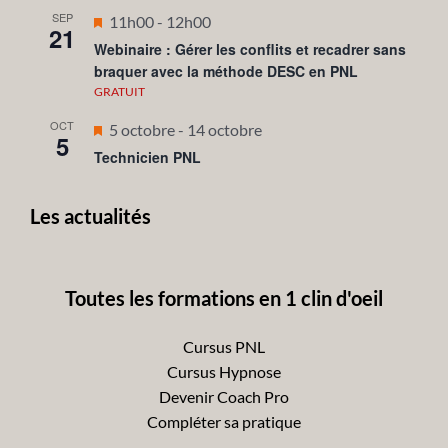
SEP
Mis
11h00
-
12h00
21
en
Webinaire : Gérer les conflits et recadrer sans
braquer avec la méthode DESC en PNL
avant
GRATUIT
OCT
Mis
5 octobre
-
14 octobre
5
en
Technicien PNL
avant
Les actualités
Toutes les formations en 1 clin d'oeil
Cursus PNL
Cursus Hypnose
Devenir Coach Pro
Compléter sa pratique