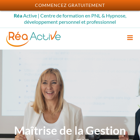
Passer
COMMENCEZ GRATUITEMENT
au
Réa
Active | Centre de formation en PNL & Hypnose,
contenu
développement personnel et professionnel
Maîtrise de la Gestion