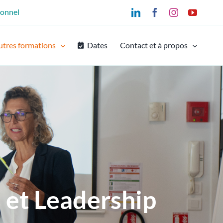
ionnel
LinkedIn
Facebook
Instagram
YouTu
utres formations
Dates
Contact et à propos
s et Leadership