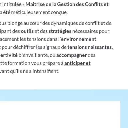
 intitulée «
Maîtrise de la Gestion des Conflits et
 a été méticuleusement conçue.
s plonge au cœur des dynamiques de conflit et de
ipant des
outils
et des
stratégies
nécessaires pour
cacement les tensions dans l’
environnement
t pour déchiffrer les signaux de
tensions naissantes
,
ertivité
bienveillante, ou
accompagner
des
cette formation vous prépare à
anticiper et
ant qu’ils ne s’intensifient.