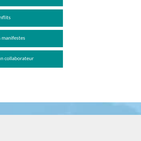
flits
s manifestes
un collaborateur