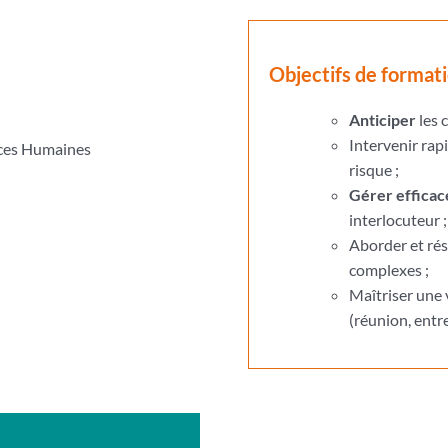
Objectifs de format
Anticiper
les c
Intervenir ra
rces Humaines
risque ;
Gérer efficac
interlocuteur ;
Aborder et ré
complexes ;
Maîtriser une 
(réunion, entr