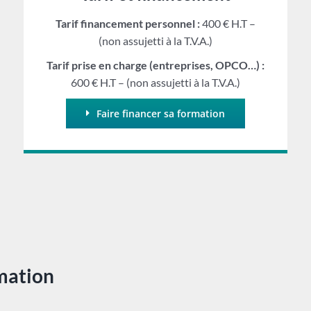
Tarif financement personnel :
400 € H.T –
(non assujetti à la T.V.A.)
Tarif prise en charge (entreprises, OPCO…) :
600 € H.T – (non assujetti à la T.V.A.)
Faire financer sa formation
rmation