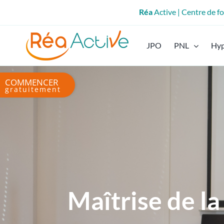
Passer
Réa
Active | Centre de 
au
contenu
JPO
PNL
Hy
Bascule
de
la
zone
de
la
barre
coulissante
Maîtrise de la