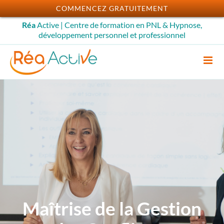
Passer
COMMENCEZ GRATUITEMENT
au
Réa
Active | Centre de formation en PNL & Hypnose,
contenu
développement personnel et professionnel
Maîtrise de la Gestion