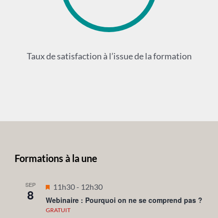
Taux de satisfaction à l’issue de la formation
Formations à la une
SEP
Mis
11h30
-
12h30
8
en
Webinaire : Pourquoi on ne se comprend pas ?
avant
GRATUIT