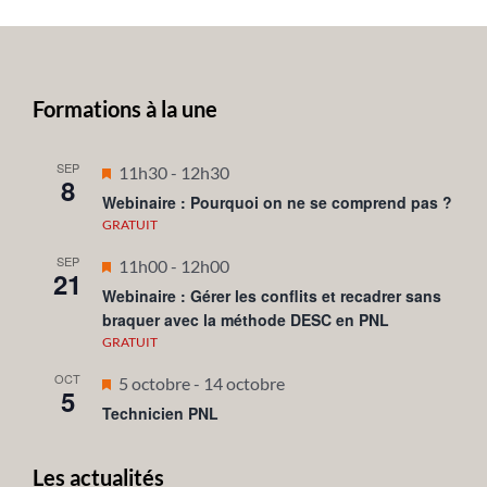
Formations à la une
SEP
Mis
11h30
-
12h30
8
en
Webinaire : Pourquoi on ne se comprend pas ?
avant
GRATUIT
SEP
Mis
11h00
-
12h00
21
en
Webinaire : Gérer les conflits et recadrer sans
braquer avec la méthode DESC en PNL
avant
GRATUIT
OCT
Mis
5 octobre
-
14 octobre
5
en
Technicien PNL
avant
Les actualités