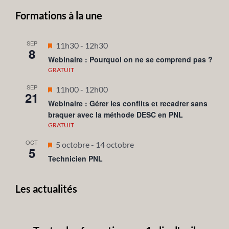
Formations à la une
SEP
Mis
11h30
-
12h30
8
en
Webinaire : Pourquoi on ne se comprend pas ?
avant
GRATUIT
SEP
Mis
11h00
-
12h00
21
en
Webinaire : Gérer les conflits et recadrer sans
braquer avec la méthode DESC en PNL
avant
GRATUIT
OCT
Mis
5 octobre
-
14 octobre
5
en
Technicien PNL
avant
Les actualités