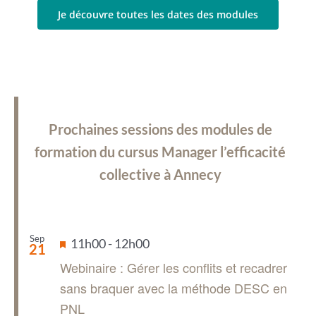
Je découvre toutes les dates des modules
Prochaines sessions des modules de
formation du cursus Manager l’efficacité
collective à Annecy
Sep
Mis
11h00
-
12h00
21
en
Webinaire : Gérer les conflits et recadrer
avant
sans braquer avec la méthode DESC en
PNL