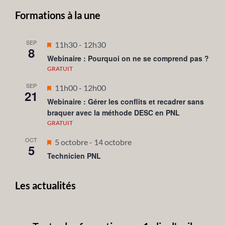
Formations à la une
SEP
Mis
11h30
-
12h30
8
en
Webinaire : Pourquoi on ne se comprend pas ?
avant
GRATUIT
SEP
Mis
11h00
-
12h00
21
en
Webinaire : Gérer les conflits et recadrer sans
braquer avec la méthode DESC en PNL
avant
GRATUIT
OCT
Mis
5 octobre
-
14 octobre
5
en
Technicien PNL
avant
Les actualités