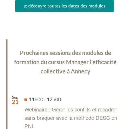
Je découvre toutes les dates des modules
Prochaines sessions des modules de
formation du cursus Manager l’efficacité
collective à Annecy
Sep
Mis
11h00
-
12h00
21
en
Webinaire : Gérer les conflits et recadrer
avant
sans braquer avec la méthode DESC en
PNL