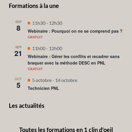
Formations à la une
SEP
Mis
11h30
-
12h30
8
en
Webinaire : Pourquoi on ne se comprend pas ?
avant
GRATUIT
SEP
Mis
11h00
-
12h00
21
en
Webinaire : Gérer les conflits et recadrer sans
braquer avec la méthode DESC en PNL
avant
GRATUIT
OCT
Mis
5 octobre
-
14 octobre
5
en
Technicien PNL
avant
Les actualités
Toutes les formations en 1 clin d'oeil