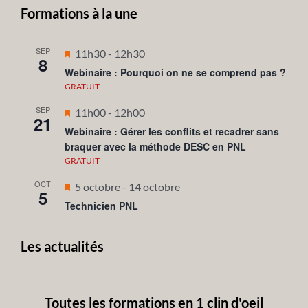
Formations à la une
SEP
Mis
11h30
-
12h30
8
en
Webinaire : Pourquoi on ne se comprend pas ?
avant
GRATUIT
SEP
Mis
11h00
-
12h00
21
en
Webinaire : Gérer les conflits et recadrer sans
braquer avec la méthode DESC en PNL
avant
GRATUIT
OCT
Mis
5 octobre
-
14 octobre
5
en
Technicien PNL
avant
Les actualités
Toutes les formations en 1 clin d'oeil