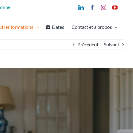
ionnel
LinkedIn
Facebook
Instagram
YouTu
utres formations
Dates
Contact et à propos
Précédent
Suivant