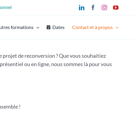
ionnel
LinkedIn
Facebook
Instagram
YouTu
utres formations
Dates
Contact et à propos
e projet de reconversion ? Que vous souhaitiez
n présentiel ou en ligne, nous sommes là pour vous
nsemble !