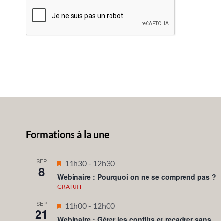
Formations à la une
SEP
Mis
11h30
-
12h30
8
en
Webinaire : Pourquoi on ne se comprend pas ?
avant
GRATUIT
SEP
Mis
11h00
-
12h00
21
en
Webinaire : Gérer les conflits et recadrer sans