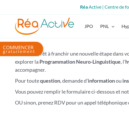
Passer
Réa
Active | Centre de 
au
contenu
JPO
PNL
Hy
Bascule
de
Vous êtes prêt à franchir une nouvelle étape dans 
la
explorer la
Programmation Neuro-Linguistique
, l’
h
zone
accompagner.
de
Pour toute
question
, demande d’
information
ou
in
la
barre
Vous pouvez remplir le formulaire ci-dessous et not
coulissante
OU sinon, prenez RDV pour un appel téléphonique d