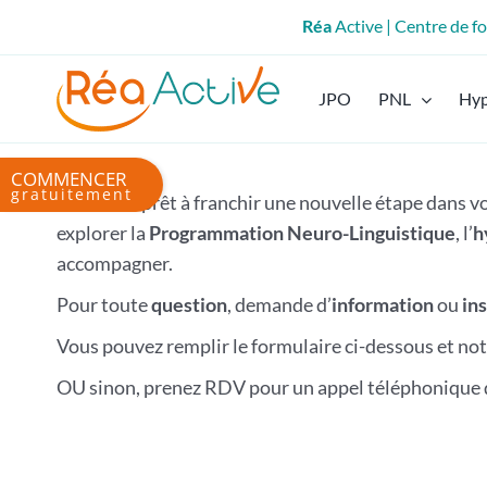
Passer
Réa
Active | Centre de 
au
contenu
JPO
PNL
Hy
Bascule
de
Vous êtes prêt à franchir une nouvelle étape dans 
la
explorer la
Programmation Neuro-Linguistique
, l’
h
zone
accompagner.
de
Pour toute
question
, demande d’
information
ou
in
la
barre
Vous pouvez remplir le formulaire ci-dessous et not
coulissante
OU sinon, prenez RDV pour un appel téléphonique d