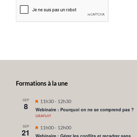
Formations à la une
SEP
Mis
11h30
-
12h30
8
en
Webinaire : Pourquoi on ne se comprend pas ?
avant
GRATUIT
SEP
Mis
11h00
-
12h00
21
en
Webinaire : Gérer les conflits et recadrer sans