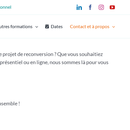
ionnel
LinkedIn
Facebook
Instagram
YouTu
utres formations
Dates
Contact et à propos
e projet de reconversion ? Que vous souhaitiez
n présentiel ou en ligne, nous sommes là pour vous
nsemble !