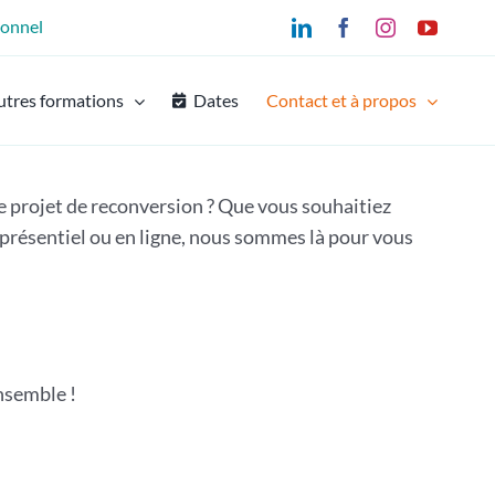
ionnel
LinkedIn
Facebook
Instagram
YouTu
utres formations
Dates
Contact et à propos
e projet de reconversion ? Que vous souhaitiez
n présentiel ou en ligne, nous sommes là pour vous
nsemble !