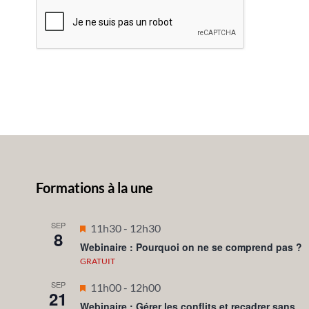
Formations à la une
SEP
Mis
11h30
-
12h30
8
en
Webinaire : Pourquoi on ne se comprend pas ?
avant
GRATUIT
SEP
Mis
11h00
-
12h00
21
en
Webinaire : Gérer les conflits et recadrer sans