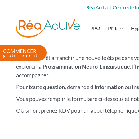
Passer
Réa
Active | Centre de 
au
contenu
JPO
PNL
Hy
Bascule
de
Vous êtes prêt à franchir une nouvelle étape dans 
la
explorer la
Programmation Neuro-Linguistique
, l’
h
zone
accompagner.
de
Pour toute
question
, demande d’
information
ou
in
la
barre
Vous pouvez remplir le formulaire ci-dessous et not
coulissante
OU sinon, prenez RDV pour un appel téléphonique d