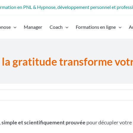
formation en PNL & Hypnose, développement personnel et profess
pnose
Manager
Coach
Formations en ligne
A
a gratitude transforme vot
, simple et scientifiquement prouvée
pour décupler votre 