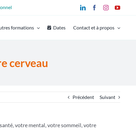
ionnel
LinkedIn
Facebook
Instagram
YouTu
utres formations
Dates
Contact et à propos
re cerveau
Précédent
Suivant
santé, votre mental, votre sommeil, votre