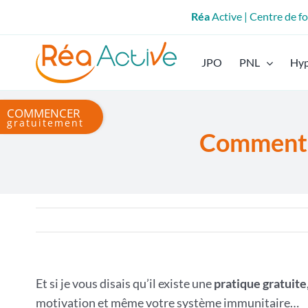
Passer
Réa
Active | Centre de 
au
contenu
JPO
PNL
Hy
Bascule
de
Comment l
la
zone
de
la
barre
coulissante
Et si je vous disais qu’il existe une
pratique gratuite
motivation et même votre système immunitaire…