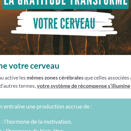
me votre cerveau
u active les
mêmes zones cérébrales
que celles associées
 d’autres termes,
votre système de récompense s’illumine
n entraîne une production accrue de :
 l’hormone de la motivation.
 : l’hormone du bien-être.