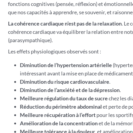
fonctions cognitives (pensée, réflexion) et émotionnell
que nos capacités à apprendre, se souvenir, et raisonne
La cohérence cardiaque n’est pas de la relaxation
. Le
cohérence cardiaque va équilibrer la relation entre no
(parasympathique).
Les effets physiologiques observés sont :
Diminution de l’hypertension artérielle
(hyperte
intéressant avant la mise en place de médicament
Diminution du risque cardiovasculaire
.
Diminution de l’anxiété et de la dépression
.
Meilleure régulation du taux de sucre
chez les d
Réduction du périmètre abdominal
et perte de p
Meilleure récupération à l’effort
pour les sportifs
Amélioration de la concentration
et de la mémor
Meilleure tolérance à la douleur
, et amélioratio