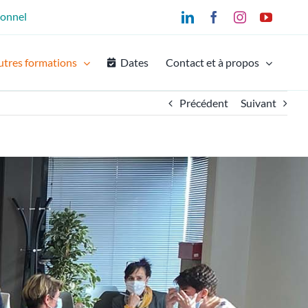
ionnel
LinkedIn
Facebook
Instagram
YouTu
utres formations
Dates
Contact et à propos
Précédent
Suivant