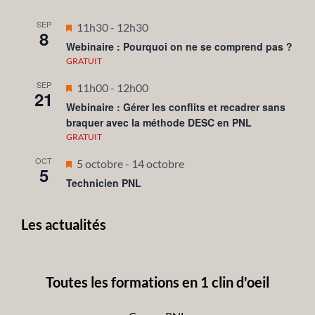
SEP
Mis
11h30
-
12h30
8
en
Webinaire : Pourquoi on ne se comprend pas ?
avant
GRATUIT
SEP
Mis
11h00
-
12h00
21
en
Webinaire : Gérer les conflits et recadrer sans
braquer avec la méthode DESC en PNL
avant
GRATUIT
OCT
Mis
5 octobre
-
14 octobre
5
en
Technicien PNL
avant
Les actualités
Toutes les formations en 1 clin d'oeil