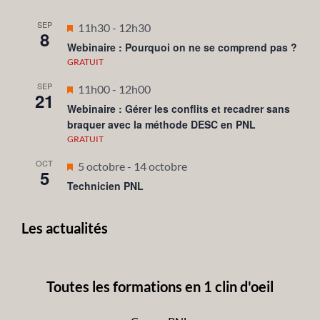
SEP
Mis
11h30
-
12h30
8
en
Webinaire : Pourquoi on ne se comprend pas ?
avant
GRATUIT
SEP
Mis
11h00
-
12h00
21
en
Webinaire : Gérer les conflits et recadrer sans
braquer avec la méthode DESC en PNL
avant
GRATUIT
OCT
Mis
5 octobre
-
14 octobre
5
en
Technicien PNL
avant
Les actualités
Toutes les formations en 1 clin d'oeil