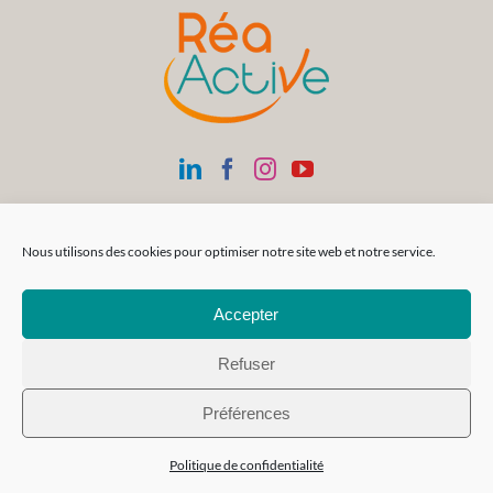
Nous utilisons des cookies pour optimiser notre site web et notre service.
Accepter
Refuser
Préférences
Politique de confidentialité
Siège Social
SAS Réa-FormAction