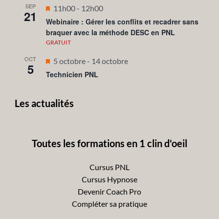
SEP
Mis
11h00
-
12h00
21
en
Webinaire : Gérer les conflits et recadrer sans
braquer avec la méthode DESC en PNL
avant
GRATUIT
OCT
Mis
5 octobre
-
14 octobre
5
en
Technicien PNL
avant
Les actualités
Toutes les formations en 1 clin d'oeil
Cursus PNL
Cursus Hypnose
Devenir Coach Pro
Compléter sa pratique