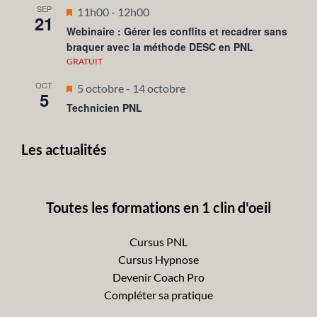
SEP
Mis
11h00
-
12h00
21
en
Webinaire : Gérer les conflits et recadrer sans
braquer avec la méthode DESC en PNL
avant
GRATUIT
OCT
Mis
5 octobre
-
14 octobre
5
en
Technicien PNL
avant
Les actualités
Toutes les formations en 1 clin d'oeil
Cursus PNL
Cursus Hypnose
Devenir Coach Pro
Compléter sa pratique