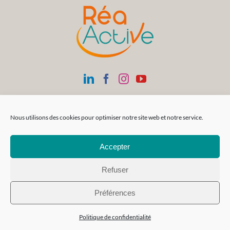
Nous utilisons des cookies pour optimiser notre site web et notre service.
Accepter
Refuser
Préférences
Politique de confidentialité
Siège Social
SAS Réa-FormAction