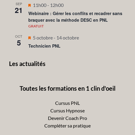
SEP
Mis
11h00
-
12h00
21
en
Webinaire : Gérer les conflits et recadrer sans
braquer avec la méthode DESC en PNL
avant
GRATUIT
OCT
Mis
5 octobre
-
14 octobre
5
en
Technicien PNL
avant
Les actualités
Toutes les formations en 1 clin d'oeil
Cursus PNL
Cursus Hypnose
Devenir Coach Pro
Compléter sa pratique