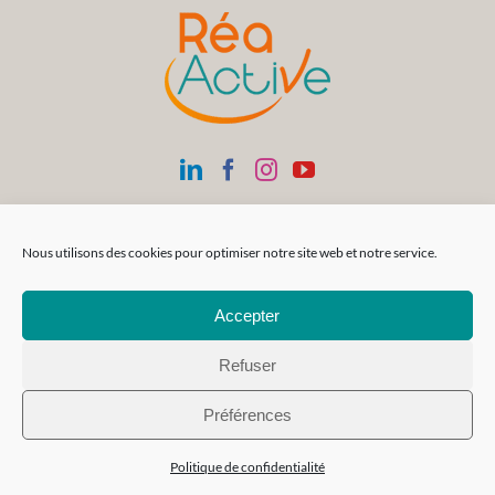
Nous utilisons des cookies pour optimiser notre site web et notre service.
Accepter
Refuser
Préférences
Politique de confidentialité
Siège Social
SAS Réa-FormAction