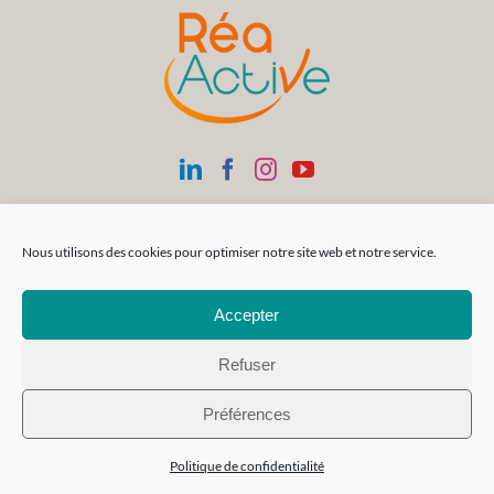
Nous utilisons des cookies pour optimiser notre site web et notre service.
Accepter
Refuser
Préférences
Politique de confidentialité
Siège Social
SAS Réa-FormAction