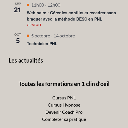
SEP
Mis
11h00
-
12h00
21
en
Webinaire : Gérer les conflits et recadrer sans
braquer avec la méthode DESC en PNL
avant
GRATUIT
OCT
Mis
5 octobre
-
14 octobre
5
en
Technicien PNL
avant
Les actualités
Toutes les formations en 1 clin d'oeil
Cursus PNL
Cursus Hypnose
Devenir Coach Pro
Compléter sa pratique