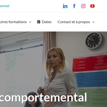
ionnel
LinkedIn
Facebook
Instagram
YouTu
utres formations
Dates
Contact et à propos
-comportemental