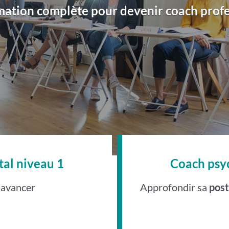
mation complète pour devenir coach profe
al niveau 1
Coach psy
 avancer
Approfondir sa
pos