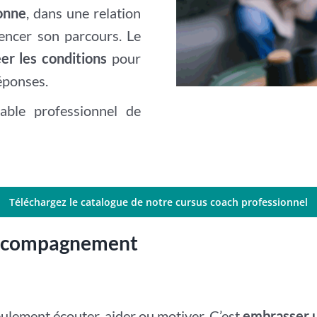
onne
, dans une relation
uencer son parcours. Le
er les conditions
pour
éponses.
able professionnel de
Téléchargez le catalogue de notre cursus coach professionnel
’accompagnement
seulement écouter, aider ou motiver. C’est
embrasser u