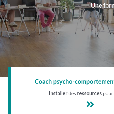
Une for
Coach psycho-comportement
Installer
des
ressources
pour