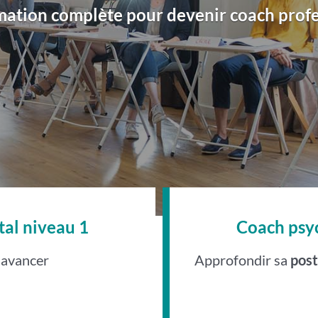
mation complète pour devenir coach profe
al niveau 1
Coach psy
 avancer
Approfondir sa
pos