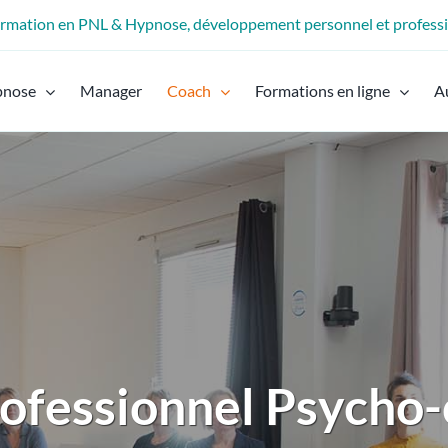
formation en PNL & Hypnose, développement personnel et profess
pnose
Manager
Coach
Formations en ligne
A
rofessionnel Psycho