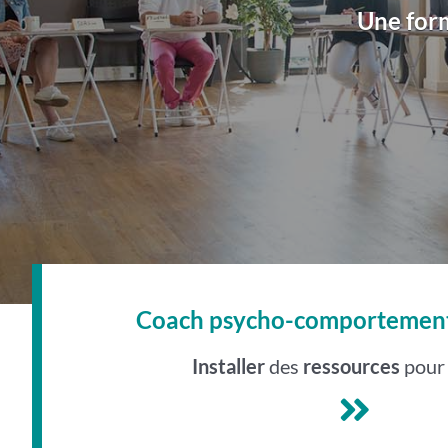
Une for
Coach psycho-comportement
Installer
des
ressources
pour