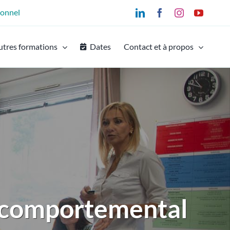
ionnel
LinkedIn
Facebook
Instagram
YouTu
utres formations
Dates
Contact et à propos
-comportemental