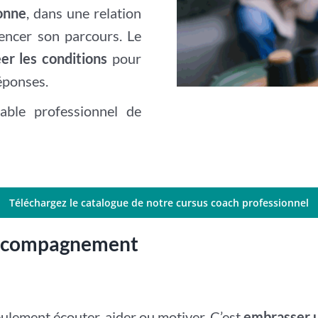
onne
, dans une relation
uencer son parcours. Le
er les conditions
pour
éponses.
able professionnel de
Téléchargez le catalogue de notre cursus coach professionnel
’accompagnement
seulement écouter, aider ou motiver. C’est
embrasser u