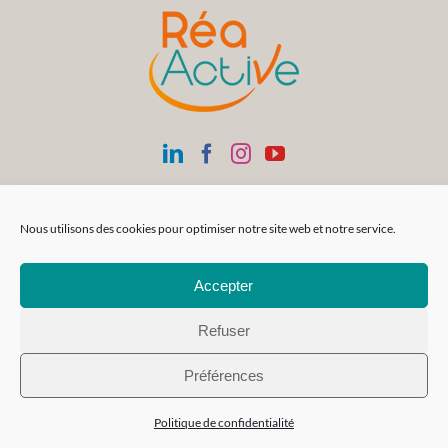
Nous utilisons des cookies pour optimiser notre site web et notre service.
Accepter
Refuser
Préférences
Politique de confidentialité
Siège Social
SAS Réa-FormAction