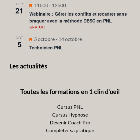
SEP
Mis
11h00
-
12h00
21
en
Webinaire : Gérer les conflits et recadrer sans
braquer avec la méthode DESC en PNL
avant
GRATUIT
OCT
Mis
5 octobre
-
14 octobre
5
en
Technicien PNL
avant
Les actualités
Toutes les formations en 1 clin d'oeil
Cursus PNL
Cursus Hypnose
Devenir Coach Pro
Compléter sa pratique